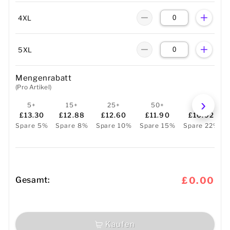
4XL
5XL
Mengenrabatt
(Pro Artikel)
5+
15+
25+
50+
100+
£13.30
£12.88
£12.60
£11.90
£10.92
Spare 5%
Spare 8%
Spare 10%
Spare 15%
Spare 22%
Gesamt:
£0.00
Kaufen