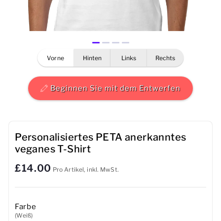
Herren
Damen
vorne
hinten
links
rechts
Kinder
Baby
Beginnen Sie mit dem Entwerfen
Nachhaltig
Tassen
Personalisiertes PETA anerkanntes
veganes T-Shirt
Handtücher
£14.00
Pro Artikel, inkl. MwSt.
Taschen
Sport-Accessoires
Farbe
(Weiß)