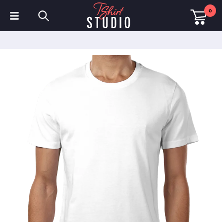
0
T-Shirts
Hoodies
Poloshirts
Sweatshirts
Mützen & Kappen
Sportbekleidung
Arbeitskleidung
Fleece & Jacken
Warnschutzkleidung