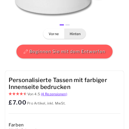
Herren
Damen
vorne
hinten
Kinder
Baby
Beginnen Sie mit dem Entwerfen
Nachhaltig
Tassen
Personalisierte Tassen mit farbiger
Innenseite bedrucken
Handtücher
Von
4.5
(4 Rezensionen)
£7.00
Pro Artikel, inkl. MwSt.
Taschen
Sport-Accessoires
Farben