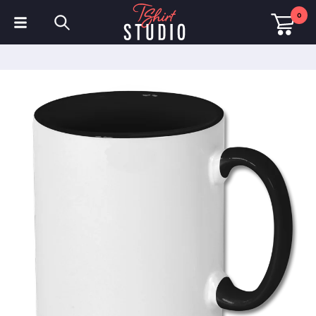
0
T-Shirts
Hoodies
Poloshirts
Sweatshirts
Mützen & Kappen
Sportbekleidung
Arbeitskleidung
Fleece & Jacken
Warnschutzkleidung