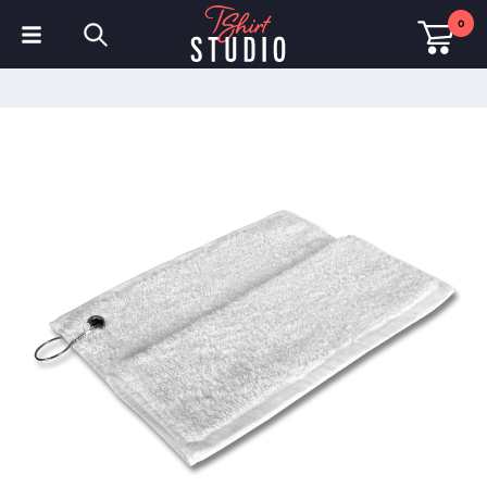
0
T-Shirts
Hoodies
Poloshirts
Sweatshirts
Mützen & Kappen
Sportbekleidung
Arbeitskleidung
Fleece & Jacken
Warnschutzkleidung