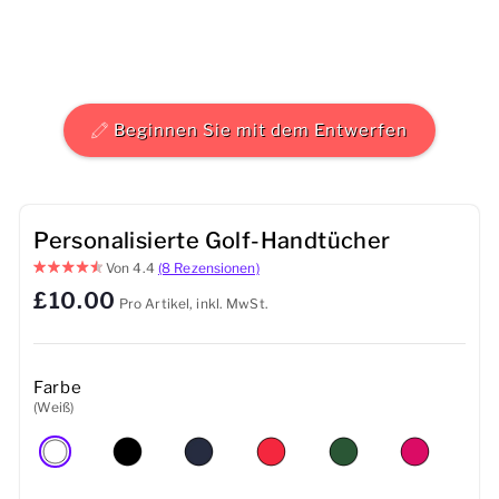
Herren
Damen
Beginnen Sie mit dem Entwerfen
Kinder
Baby
Personalisierte Golf-Handtücher
Nachhaltig
Von
4.4
(8 Rezensionen)
£10.00
Tassen
Pro Artikel, inkl. MwSt.
Handtücher
Farbe
Taschen
(Weiß)
Sport-Accessoires