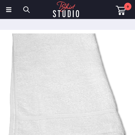
0
T-Shirts
Hoodies
Poloshirts
Sweatshirts
Mützen & Kappen
Sportbekleidung
Arbeitskleidung
Fleece & Jacken
Warnschutzkleidung