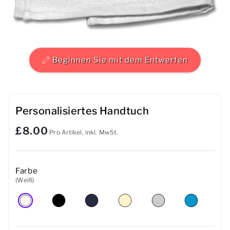
Herren
Damen
Beginnen Sie mit dem Entwerfen
Kinder
Baby
Personalisiertes Handtuch
Nachhaltig
£8.00
Pro Artikel, inkl. MwSt.
Tassen
Handtücher
Farbe
(Weiß)
Taschen
Sport-Accessoires