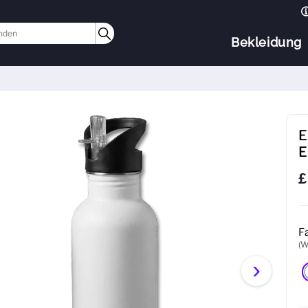
Bekleidung
E
E
£
F
(W
›