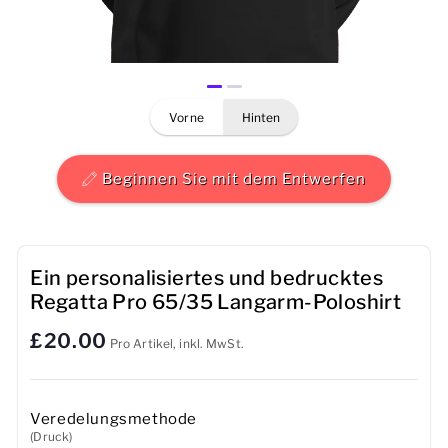
Herren
Damen
vorne
hinten
Kinder
Baby
Beginnen Sie mit dem Entwerfen
Nachhaltig
Tassen
Ein personalisiertes und bedrucktes
Regatta Pro 65/35 Langarm-Poloshirt
Handtücher
£20.00
Pro Artikel, inkl. MwSt.
Taschen
Sport-Accessoires
Veredelungsmethode
(Druck)