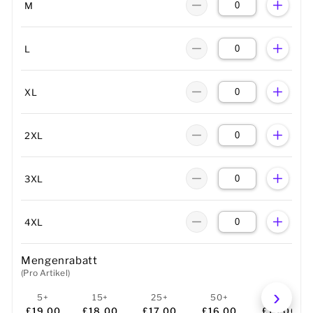
M
L
XL
2XL
3XL
4XL
Mengenrabatt
(Pro Artikel)
5+
15+
25+
50+
100+
£19.00
£18.00
£17.00
£16.00
£15.00