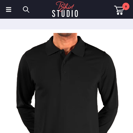
0
T-Shirts
Hoodies
Poloshirts
Sweatshirts
Mützen & Kappen
Sportbekleidung
Arbeitskleidung
Fleece & Jacken
Warnschutzkleidung