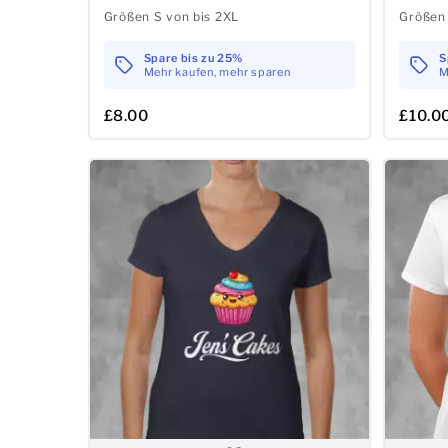
Größen S von bis 2XL
Größen 
Spare bis zu 25%
S
Mehr kaufen, mehr sparen
M
£8.00
£10.0