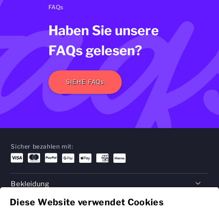
faq
FAQs
Haben Sie unsere
FAQs gelesen?
SIEHE FAQs
Sicher bezahlen mit:
Bekleidung
Diese Website verwendet Cookies
Geschenke