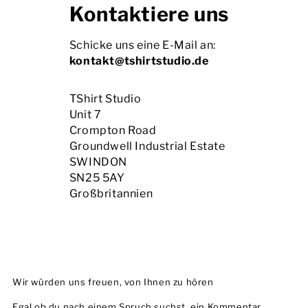
Kontaktiere uns
Herren
Schicke uns eine E-Mail an:
Damen
kontakt@tshirtstudio.de
Kinder
TShirt Studio

Unit 7

Baby
Crompton Road

Groundwell Industrial Estate

Nachhaltig
SWINDON

SN25 5AY

Tassen
Großbritannien
Handtücher
Taschen
Sport-Accessoires
Wir würden uns freuen, von Ihnen zu hören
Egal ob du nach einem Spruch suchst, ein Kommentar