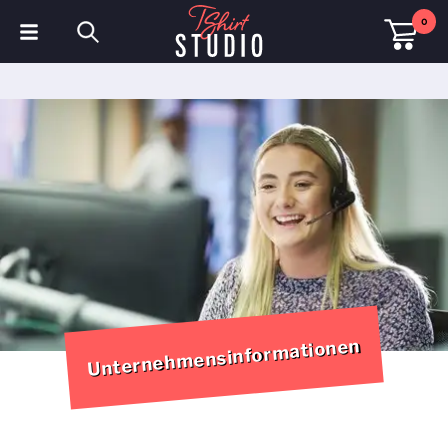
0
T-Shirts
Hoodies
Poloshirts
Sweatshirts
Mützen & Kappen
Sportbekleidung
Unternehmensinformationen
Arbeitskleidung
Fleece & Jacken
Warnschutzkleidung