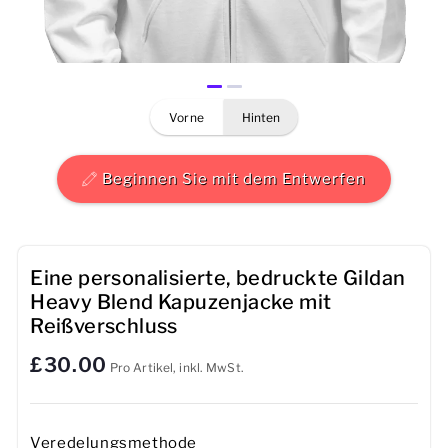
Herren
Damen
vorne
hinten
Kinder
Baby
Beginnen Sie mit dem Entwerfen
Nachhaltig
Tassen
Eine personalisierte, bedruckte Gildan
Heavy Blend Kapuzenjacke mit
Handtücher
Reißverschluss
£30.00
Taschen
Pro Artikel, inkl. MwSt.
Sport-Accessoires
Veredelungsmethode