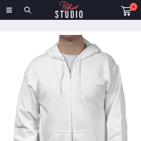
0
T-Shirts
Hoodies
Poloshirts
Sweatshirts
Mützen & Kappen
Sportbekleidung
Arbeitskleidung
Fleece & Jacken
Warnschutzkleidung