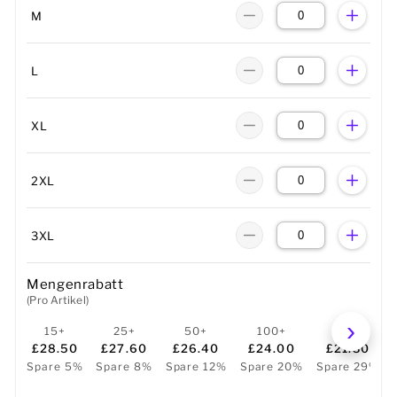
M
L
XL
2XL
3XL
Mengenrabatt
(Pro Artikel)
15+
25+
50+
100+
250+
£28.50
£27.60
£26.40
£24.00
£21.30
Spare 5%
Spare 8%
Spare 12%
Spare 20%
Spare 29%