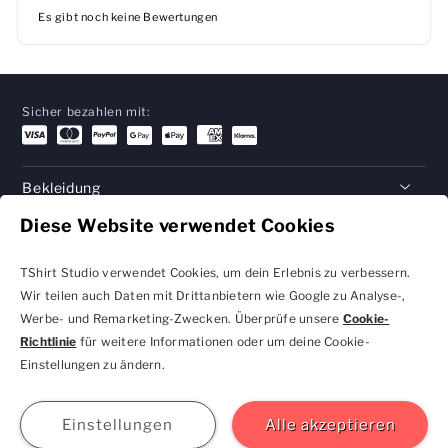
Es gibt noch keine Bewertungen
Sicher bezahlen mit:
Bekleidung
Diese Website verwendet Cookies
Geschenke
Hilfe
TShirt Studio verwendet Cookies, um dein Erlebnis zu verbessern.
Wir teilen auch Daten mit Drittanbietern wie Google zu Analyse-,
Werbe- und Remarketing-Zwecken. Überprüfe unsere
Cookie-
Richtlinie
für weitere Informationen oder um deine Cookie-
Datenschutzbestimmungen
Geschäftsbedingungen
Einstellungen zu ändern.
und Cookie-Einstellungen
kontakt@tshirtstudio.de
2026 TShirt Studio
Beitreten
Anmelden
Hilfe
GBP