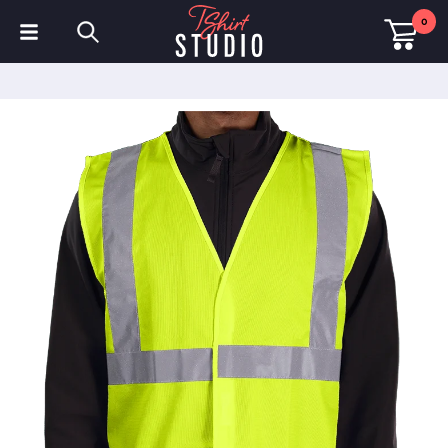
0
T-Shirts
Hoodies
Poloshirts
Sweatshirts
Mützen & Kappen
Sportbekleidung
Arbeitskleidung
Fleece & Jacken
Warnschutzkleidung