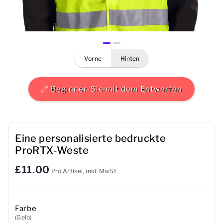
Herren
Damen
vorne
hinten
Kinder
Baby
Beginnen Sie mit dem Entwerfen
Nachhaltig
Tassen
Eine personalisierte bedruckte
ProRTX-Weste
Handtücher
£11.00
Pro Artikel, inkl. MwSt.
Taschen
Sport-Accessoires
Farbe
(Gelb)