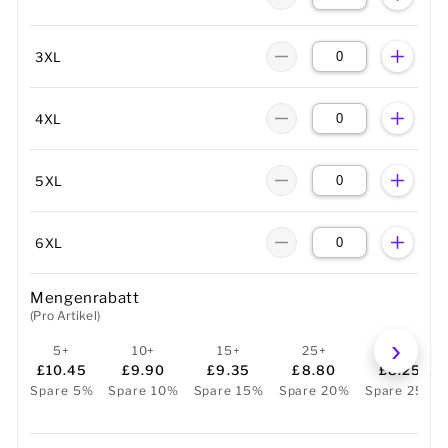
3XL
4XL
5XL
6XL
Mengenrabatt
(Pro Artikel)
5+
10+
15+
25+
50+
£10.45
£9.90
£9.35
£8.80
£8.25
Spare 5%
Spare 10%
Spare 15%
Spare 20%
Spare 25%