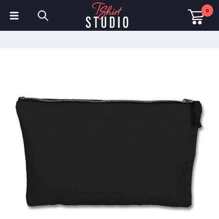
0
T-Shirts
Hoodies
Poloshirts
Sweatshirts
Mützen & Kappen
Sportbekleidung
Arbeitskleidung
Fleece & Jacken
Warnschutzkleidung