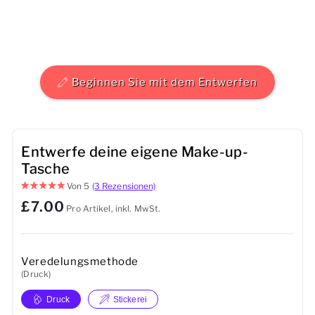
Herren
Damen
Beginnen Sie mit dem Entwerfen
Kinder
Baby
Entwerfe deine eigene Make-up-
Nachhaltig
Tasche
Von
5
(3 Rezensionen)
Tassen
£7.00
Pro Artikel, inkl. MwSt.
Handtücher
Taschen
Veredelungsmethode
(Druck)
Sport-Accessoires
Druck
Stickerei