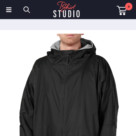
0
T-Shirts
Hoodies
Poloshirts
Sweatshirts
Mützen & Kappen
Sportbekleidung
Arbeitskleidung
Fleece & Jacken
Warnschutzkleidung