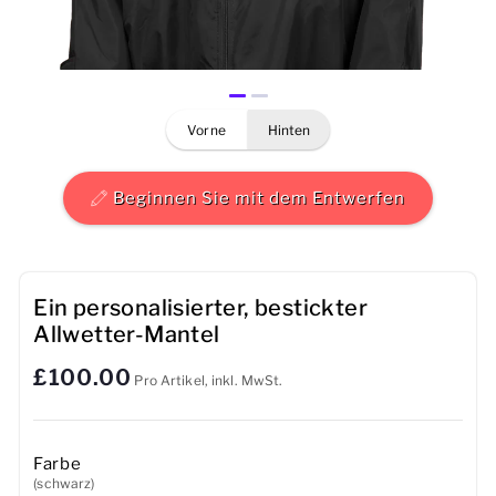
Herren
Damen
vorne
hinten
Kinder
Baby
Beginnen Sie mit dem Entwerfen
Nachhaltig
Tassen
Ein personalisierter, bestickter
Allwetter-Mantel
Handtücher
£100.00
Pro Artikel, inkl. MwSt.
Taschen
Sport-Accessoires
Farbe
(schwarz)