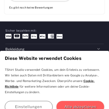
Es gibt noch keine Bewertungen
Sicher bezahlen mit:
Bekleidung
Diese Website verwendet Cookies
Geschenke
Hilfe
TShirt Studio verwendet Cookies, um dein Erlebnis zu verbessern.
Wir teilen auch Daten mit Drittanbietern wie Google zu Analyse-,
Werbe- und Remarketing-Zwecken. Überprüfe unsere
Cookie-
Richtlinie
für weitere Informationen oder um deine Cookie-
Datenschutzbestimmungen
Geschäftsbedingungen
Einstellungen zu ändern.
und Cookie-Einstellungen
kontakt@tshirtstudio.de
2026 TShirt Studio