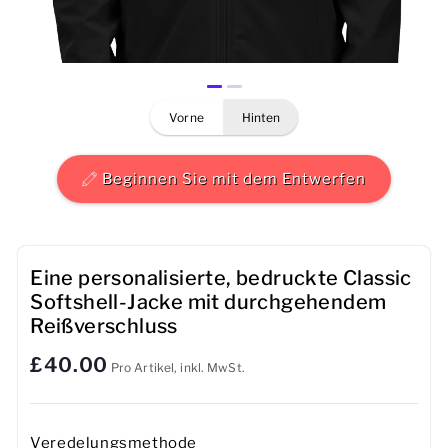
Herren
Damen
vorne
hinten
Kinder
Baby
Beginnen Sie mit dem Entwerfen
Nachhaltig
Tassen
Eine personalisierte, bedruckte Classic
Softshell-Jacke mit durchgehendem
Handtücher
Reißverschluss
£40.00
Taschen
Pro Artikel, inkl. MwSt.
Sport-Accessoires
Veredelungsmethode