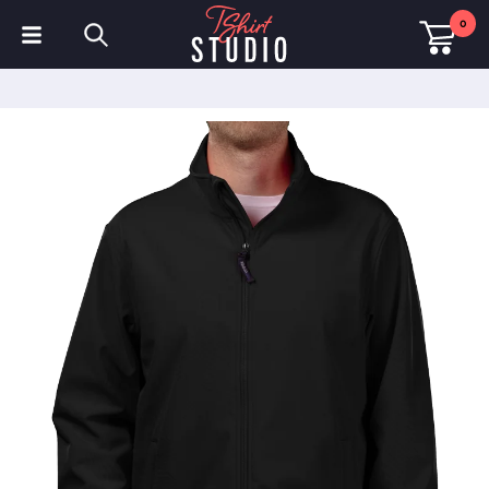
0
T-Shirts
Hoodies
Poloshirts
Sweatshirts
Mützen & Kappen
Sportbekleidung
Arbeitskleidung
Fleece & Jacken
Warnschutzkleidung