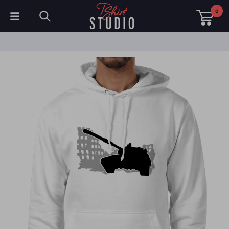
0
T-Shirts
Hoodies
Poloshirts
Sweatshirts
Mützen & Kappen
Sportbekleidung
Arbeitskleidung
Fleece & Jacken
Warnschutzkleidung