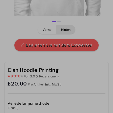
Herren
Damen
vorne
hinten
Kinder
Baby
Beginnen Sie mit dem Entwerfen
Nachhaltig
Tassen
Clan Hoodie Printing
Von
3.9
(7 Rezensionen)
Handtücher
£20.00
Pro Artikel, inkl. MwSt.
Taschen
Sport-Accessoires
Veredelungsmethode
(Druck)