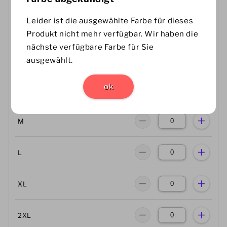
Größe
Menge
Leider ist die ausgewählte Farbe für dieses
Größentabelle
Produkt nicht mehr verfügbar. Wir haben die
nächste verfügbare Farbe für Sie
XS
ausgewählt.
ok
S
M
L
XL
2XL