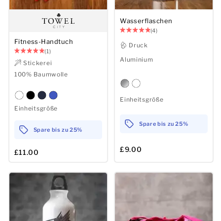
Wasserflaschen
(4)
Fitness-Handtuch
Druck
(1)
Aluminium
Stickerei
100% Baumwolle
Einheitsgröße
Einheitsgröße
Spare bis zu 25%
Spare bis zu 25%
£9.00
£11.00