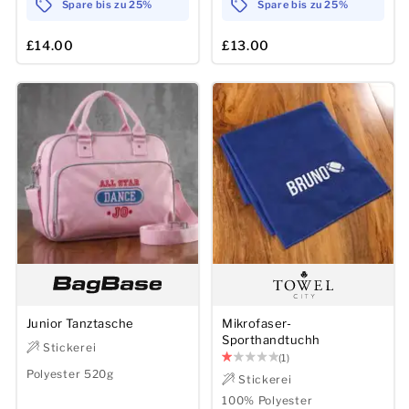
Spare bis zu 25%
Spare bis zu 25%
£14.00
£13.00
Junior Tanztasche
Mikrofaser-
Sporthandtuchh
Stickerei
(1)
Polyester 520g
Stickerei
100% Polyester