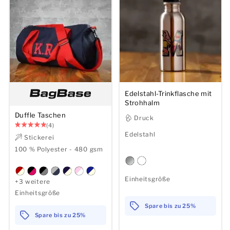
Herren
Damen
Kinder
Baby
Edelstahl-Trinkflasche mit
Strohhalm
Nachhaltig
Duffle Taschen
Druck
(4)
Edelstahl
Stickerei
Tassen
100 % Polyester - 480 gsm
Handtücher
Einheitsgröße
+3 weitere
Taschen
Einheitsgröße
Spare bis zu 25%
Sport-Accessoires
Spare bis zu 25%