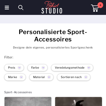
0
T-Shirts
Hoodies
Personalisierte Sport-
Accessoires
Poloshirts
Designe dein eigenes, personalisiertes Sportgeschenk
Sweatshirts
Filter:
Mützen & Kappen
Preis
Farbe
Veredelungsmethode
Sportbekleidung
Marke
Material
Sortieren nach
Arbeitskleidung
Sport-Accessoires
Fleece & Jacken
Warnschutzkleidung