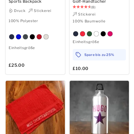
Sports Backpack
Golf-Handtücher
(8)
Druck
Stickerei
Stickerei
100% Polyester
100% Baumwolle
Einheitsgröße
Einheitsgröße
Spare bis zu 25%
£25.00
£10.00