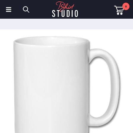
0
T-Shirts
Hoodies
Poloshirts
Sweatshirts
Mützen & Kappen
Sportbekleidung
Arbeitskleidung
Fleece & Jacken
Warnschutzkleidung