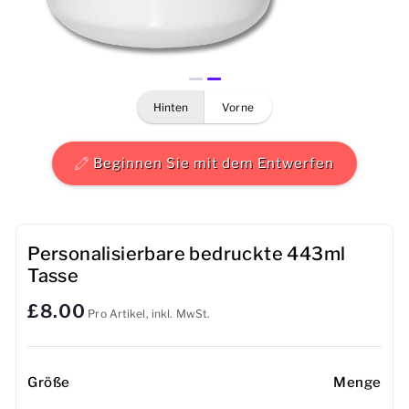
Herren
Damen
hinten
vorne
Kinder
Baby
Beginnen Sie mit dem Entwerfen
Nachhaltig
Tassen
Personalisierbare bedruckte 443ml
Tasse
Handtücher
£8.00
Pro Artikel, inkl. MwSt.
Taschen
Sport-Accessoires
Größe
Menge