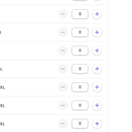
M
XL
2XL
3XL
4XL