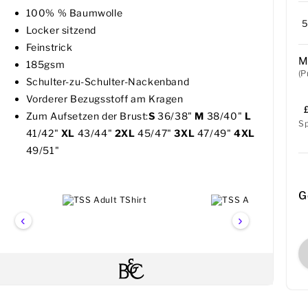
100% % Baumwolle
Locker sitzend
Feinstrick
M
185gsm
(P
Schulter-zu-Schulter-Nackenband
Vorderer Bezugsstoff am Kragen
Zum Aufsetzen der Brust:
S
36/38"
M
38/40"
L
S
41/42"
XL
43/44"
2XL
45/47"
3XL
47/49"
4XL
49/51"
G
‹
›