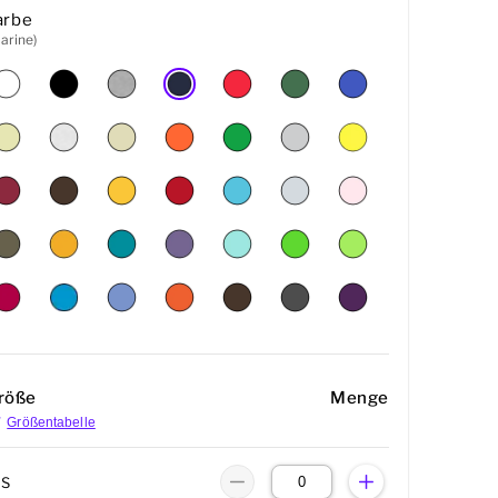
arbe
arine)
röße
Menge
Größentabelle
XS