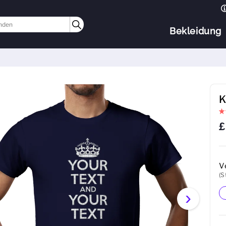
Bekleidung
K
£
V
(S
›