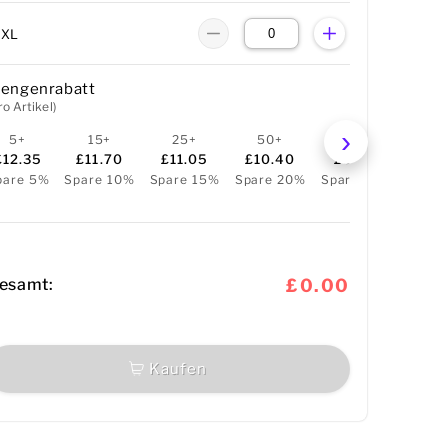
5XL
engenrabatt
ro Artikel)
5+
15+
25+
50+
100+
25
£12.35
£11.70
£11.05
£10.40
£9.49
£8.
pare 5%
Spare 10%
Spare 15%
Spare 20%
Spare 27%
Spare
esamt:
£0.00
Kaufen