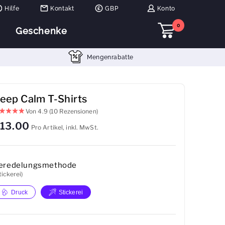
Hilfe
Kontakt
GBP
Konto
0
Geschenke
Mengenrabatte
eep Calm T-Shirts
Von
4.9
(10 Rezensionen)
13.00
Pro Artikel, inkl. MwSt.
eredelungsmethode
tickerei)
Druck
Stickerei