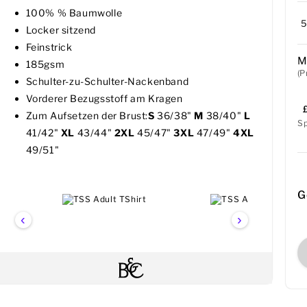
100% % Baumwolle
Locker sitzend
Feinstrick
M
185gsm
(P
Schulter-zu-Schulter-Nackenband
Vorderer Bezugsstoff am Kragen
Zum Aufsetzen der Brust:
S
36/38"
M
38/40"
L
S
41/42"
XL
43/44"
2XL
45/47"
3XL
47/49"
4XL
49/51"
G
‹
›