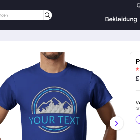
Bekleidung
P
£
V
(S
›