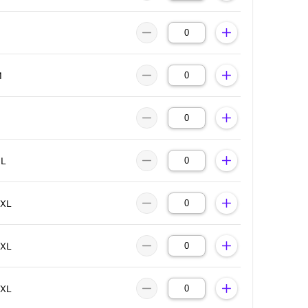
M
XL
2XL
3XL
4XL