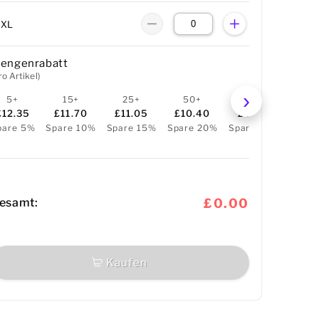
5XL
engenrabatt
ro Artikel)
5+
15+
25+
50+
100+
25
£12.35
£11.70
£11.05
£10.40
£9.49
£8.
pare 5%
Spare 10%
Spare 15%
Spare 20%
Spare 27%
Spare
esamt:
£0.00
Kaufen