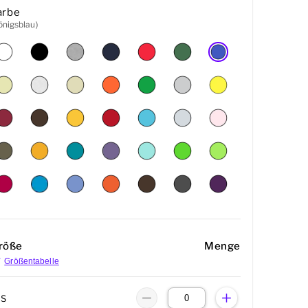
arbe
önigsblau)
röße
Menge
Größentabelle
XS