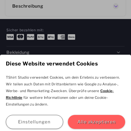
Beschreibung
Sicher bezahlen mit:
Bekleidung
Diese Website verwendet Cookies
Geschenke
Hilfe
TShirt Studio verwendet Cookies, um dein Erlebnis zu verbessern.
Wir teilen auch Daten mit Drittanbietern wie Google zu Analyse-,
Werbe- und Remarketing-Zwecken. Überprüfe unsere
Cookie-
Richtlinie
für weitere Informationen oder um deine Cookie-
Datenschutzbestimmungen
Geschäftsbedingungen
Einstellungen zu ändern.
und Cookie-Einstellungen
kontakt@tshirtstudio.de
2026 TShirt Studio
Beitreten
Anmelden
Hilfe
GBP