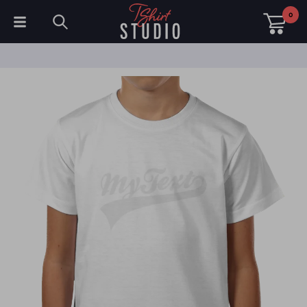
0
T-Shirts
Hoodies
Poloshirts
Sweatshirts
Mützen & Kappen
Sportbekleidung
Arbeitskleidung
Fleece & Jacken
Warnschutzkleidung