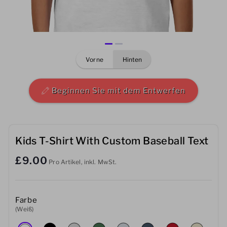
Herren
Damen
vorne
hinten
Kinder
Baby
Beginnen Sie mit dem Entwerfen
Nachhaltig
Tassen
Kids T-Shirt With Custom Baseball Text
£9.00
Handtücher
Pro Artikel, inkl. MwSt.
Taschen
Farbe
Sport-Accessoires
(Weiß)