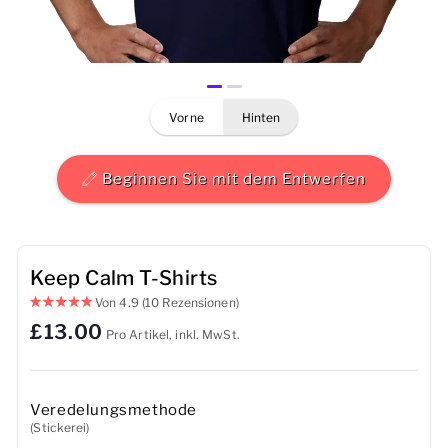
Herren
Damen
vorne
hinten
Kinder
Baby
Beginnen Sie mit dem Entwerfen
Nachhaltig
Tassen
Keep Calm T-Shirts
Von
4.9
(10 Rezensionen)
Handtücher
£13.00
Pro Artikel, inkl. MwSt.
Taschen
Sport-Accessoires
Veredelungsmethode
(Stickerei)