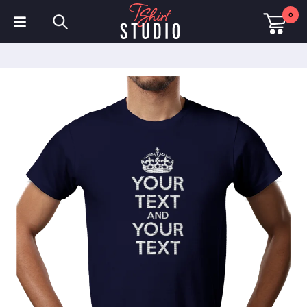
0
T-Shirts
Hoodies
Poloshirts
Sweatshirts
Mützen & Kappen
Sportbekleidung
Arbeitskleidung
Fleece & Jacken
Warnschutzkleidung