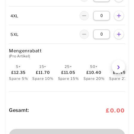
4XL
5XL
Mengenrabatt
(Pro Artikel)
5+
15+
25+
50+
100+
£12.35
£11.70
£11.05
£10.40
£9.49
Spare 5%
Spare 10%
Spare 15%
Spare 20%
Spare 27%
Gesamt:
£0.00