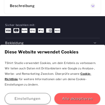
Beschreibung
Sicher bezahlen mit:
Bekleidung
Diese Website verwendet Cookies
Geschenke
Hilfe
TShirt Studio verwendet Cookies, um dein Erlebnis zu verbessern.
Wir teilen auch Daten mit Drittanbietern wie Google zu Analyse-,
Werbe- und Remarketing-Zwecken. Überprüfe unsere
Cookie-
Richtlinie
für weitere Informationen oder um deine Cookie-
Datenschutzbestimmungen
Geschäftsbedingungen
Einstellungen zu ändern.
und Cookie-Einstellungen
kontakt@tshirtstudio.de
2026 TShirt Studio
Beitreten
Anmelden
Hilfe
GBP