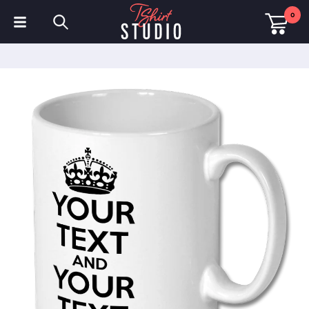
0
T-Shirts
Hoodies
Poloshirts
Sweatshirts
Mützen & Kappen
Sportbekleidung
Arbeitskleidung
Fleece & Jacken
Warnschutzkleidung