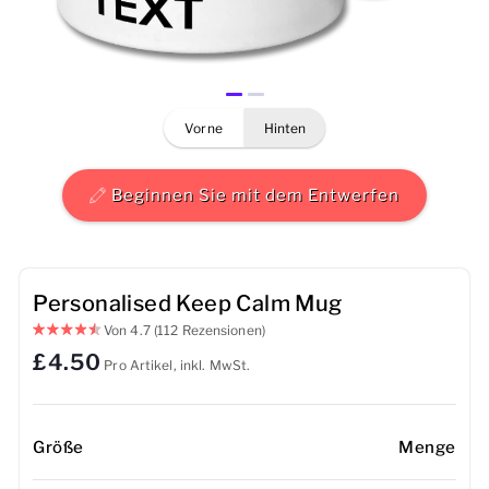
Herren
Damen
vorne
hinten
Kinder
Baby
Beginnen Sie mit dem Entwerfen
Nachhaltig
Tassen
Personalised Keep Calm Mug
Von
4.7
(112 Rezensionen)
Handtücher
£4.50
Pro Artikel, inkl. MwSt.
Taschen
Sport-Accessoires
Größe
Menge