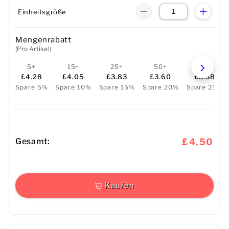
Einheitsgröße
Mengenrabatt
(Pro Artikel)
5+
15+
25+
50+
100+
£4.28
£4.05
£3.83
£3.60
£3.38
Spare 5%
Spare 10%
Spare 15%
Spare 20%
Spare 25%
Gesamt:
£4.50
Kaufen