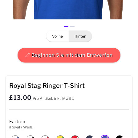
Herren
Damen
vorne
hinten
Kinder
Baby
Beginnen Sie mit dem Entwerfen
Nachhaltig
Tassen
Royal Stag Ringer T-Shirt
£13.00
Handtücher
Pro Artikel, inkl. MwSt.
Taschen
Farben
Sport-Accessoires
(Royal / Weiß)