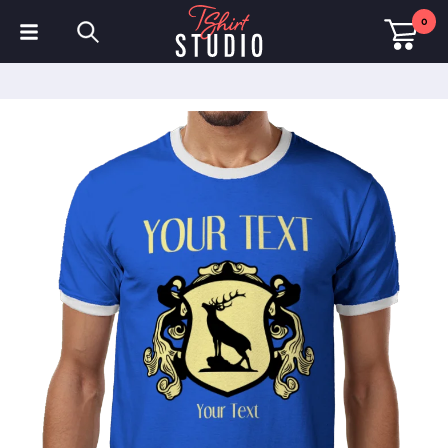
0
T-Shirts
Hoodies
Poloshirts
Sweatshirts
Mützen & Kappen
Sportbekleidung
Arbeitskleidung
Fleece & Jacken
Warnschutzkleidung