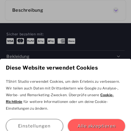
Beschreibung
Sicher bezahlen mit:
Bekleidung
Diese Website verwendet Cookies
Geschenke
Hilfe
TShirt Studio verwendet Cookies, um dein Erlebnis zu verbessern.
Wir teilen auch Daten mit Drittanbietern wie Google zu Analyse-,
Werbe- und Remarketing-Zwecken. Überprüfe unsere
Cookie-
Richtlinie
für weitere Informationen oder um deine Cookie-
Datenschutzbestimmungen
Geschäftsbedingungen
Einstellungen zu ändern.
und Cookie-Einstellungen
kontakt@tshirtstudio.de
2026 TShirt Studio
Beitreten
Anmelden
Hilfe
GBP