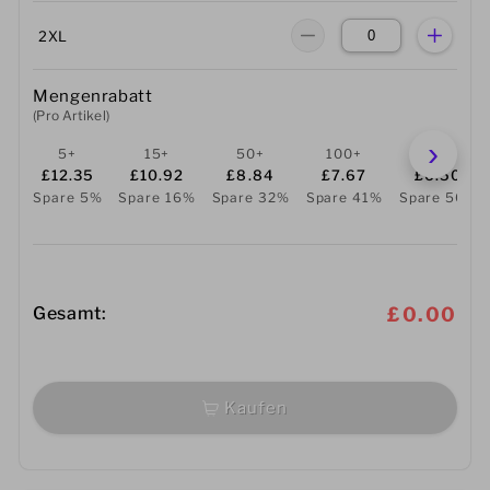
2XL
Mengenrabatt
(Pro Artikel)
5+
15+
50+
100+
250+
£12.35
£10.92
£8.84
£7.67
£6.50
Spare 5%
Spare 16%
Spare 32%
Spare 41%
Spare 50%
Gesamt:
£0.00
Kaufen