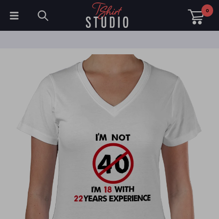
0
T-Shirts
Hoodies
Poloshirts
Sweatshirts
Mützen & Kappen
Sportbekleidung
Arbeitskleidung
Fleece & Jacken
Warnschutzkleidung