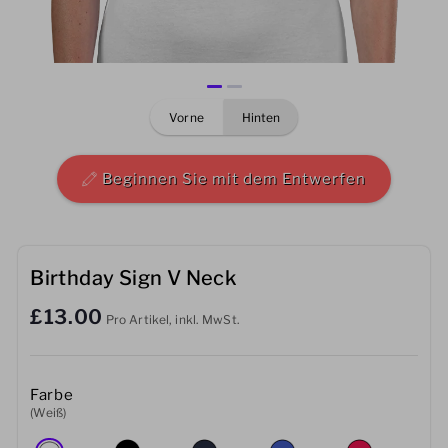
Herren
Damen
vorne
hinten
Kinder
Baby
Beginnen Sie mit dem Entwerfen
Nachhaltig
Tassen
Birthday Sign V Neck
£13.00
Handtücher
Pro Artikel, inkl. MwSt.
Taschen
Farbe
Sport-Accessoires
(Weiß)