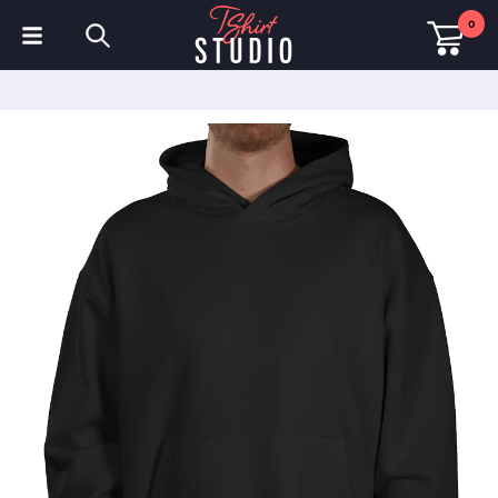
0
T-Shirts
Hoodies
Poloshirts
Sweatshirts
Mützen & Kappen
Sportbekleidung
Arbeitskleidung
Fleece & Jacken
Warnschutzkleidung