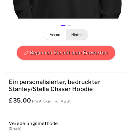
Herren
Damen
vorne
hinten
Kinder
Baby
Beginnen Sie mit dem Entwerfen
Nachhaltig
Tassen
Ein personalisierter, bedruckter
Stanley/Stella Chaser Hoodie
Handtücher
£35.00
Pro Artikel, inkl. MwSt.
Taschen
Sport-Accessoires
Veredelungsmethode
(Druck)