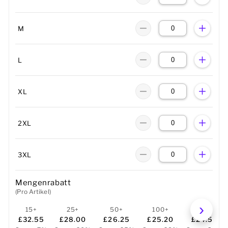
M
L
XL
2XL
3XL
Mengenrabatt
(Pro Artikel)
15+
25+
50+
100+
250+
£32.55
£28.00
£26.25
£25.20
£24.50