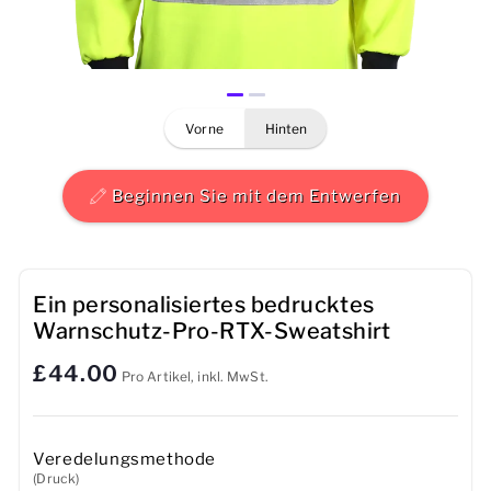
Herren
Damen
vorne
hinten
Kinder
Baby
Beginnen Sie mit dem Entwerfen
Nachhaltig
Tassen
Ein personalisiertes bedrucktes
Warnschutz-Pro-RTX-Sweatshirt
Handtücher
£44.00
Pro Artikel, inkl. MwSt.
Taschen
Sport-Accessoires
Veredelungsmethode
(Druck)