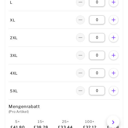
L
XL
2XL
3XL
4XL
5XL
Mengenrabatt
(Pro Artikel)
5+
15+
25+
100+
250+
£41.80
£38.28
£33.44
£32.12
£30.80