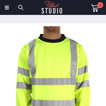
0
T-Shirts
Hoodies
Poloshirts
Sweatshirts
Mützen & Kappen
Sportbekleidung
Arbeitskleidung
Fleece & Jacken
Warnschutzkleidung