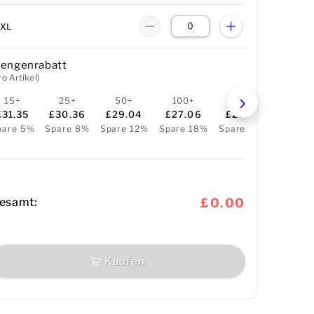
3XL
engenrabatt
ro Artikel)
15+
25+
50+
100+
250+
£31.35
£30.36
£29.04
£27.06
£23.43
pare 5%
Spare 8%
Spare 12%
Spare 18%
Spare 29%
esamt:
£0.00
Kaufen