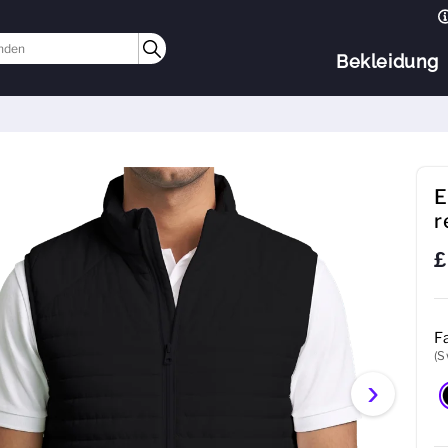
Bekleidung
E
r
£
F
(S
›