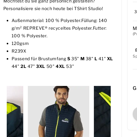
Möchtest du sie ganz persönlich gestalten?
Personalisiere sie noch heute bei TShirt Studio!
Außenmaterial: 100 % Polyester.Füllung: 140
g/m² REPREVE® recyceltes Polyester.Futter:
M
(P
100 % Polyester.
120gsm
R239X
S
Passend für Brustumfang
S
35"
M
38"
L
41"
XL
44"
2L
47"
3XL
50"
4XL
53"
G