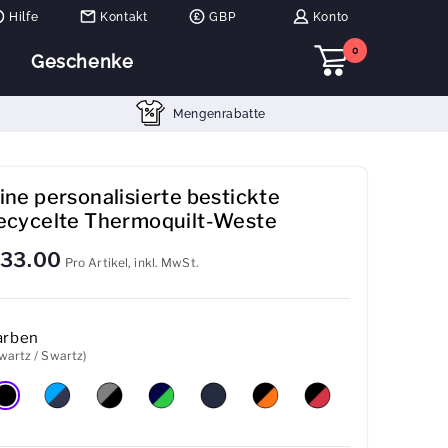
Hilfe
Kontakt
GBP
Konto
0
Geschenke
Mengenrabatte
ine personalisierte bestickte
ecycelte Thermoquilt-Weste
33.00
Pro Artikel, inkl. MwSt.
arben
wartz / Swartz)