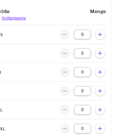
röße
Menge
Größentabelle
XS
M
XL
2XL