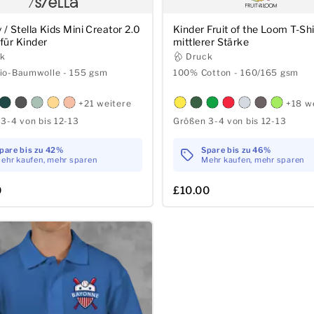
 / Stella Kids Mini Creator 2.0
Kinder Fruit of the Loom T-Shi
 für Kinder
mittlerer Stärke
ck
Druck
io-Baumwolle - 155 gsm
100% Cotton - 160/165 gsm
+21 weitere
+18 w
3-4 von bis 12-13
Größen 3-4 von bis 12-13
pare bis zu 42%
Spare bis zu 46%
ehr kaufen, mehr sparen
Mehr kaufen, mehr sparen
0
£10.00