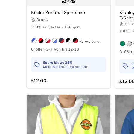
Kinder Kontrast Sportshirts
Stanley
T-Shirt
Druck
Dru
100% Polyester - 140 gsm
100% B
+2 weitere
Größen 3-4 von bis 12-13
Größen 
Spare bis zu 25%
S
Mehr kaufen, mehr sparen
M
£12.00
£12.0