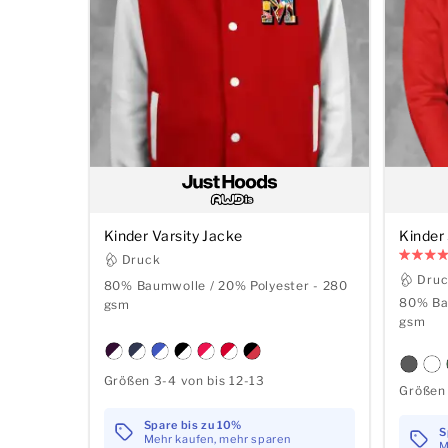
Kinder Varsity Jacke
Kinder
Druck
Dru
80% Baumwolle / 20% Polyester - 280
80% Ba
gsm
gsm
Größen 3-4 von bis 12-13
Größen 
Spare bis zu 10%
S
Mehr kaufen, mehr sparen
M