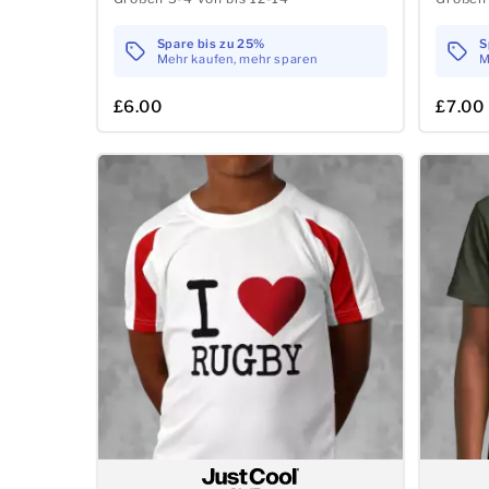
Spare bis zu 25%
S
Mehr kaufen, mehr sparen
M
£6.00
£7.00