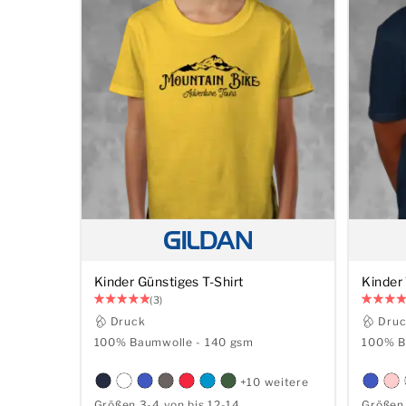
Kinder Günstiges T-Shirt
Kinder 
(3)
Druck
Dru
100% Baumwolle - 140 gsm
100% B
+10 weitere
Größen 3-4 von bis 12-14
Größen 