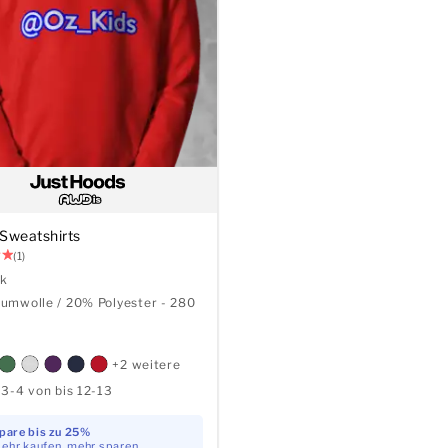
 Sweatshirts
(1)
ck
umwolle / 20% Polyester - 280
+2 weitere
3-4 von bis 12-13
pare bis zu 25%
ehr kaufen, mehr sparen