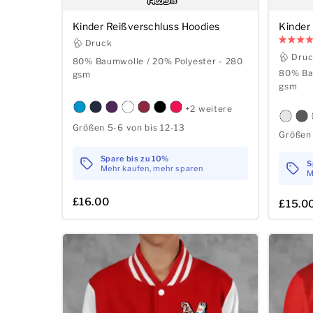
Kinder Reißverschluss Hoodies
Kinder
Druck
Dru
80% Baumwolle / 20% Polyester - 280
80% Ba
gsm
gsm
+2 weitere
Größen 5-6 von bis 12-13
Größen 
Spare bis zu 10%
S
Mehr kaufen, mehr sparen
M
£16.00
£15.0