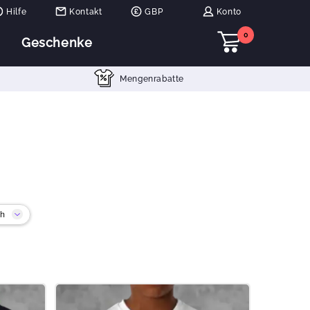
Hilfe
Kontakt
GBP
Konto
0
Geschenke
Mengenrabatte
ch