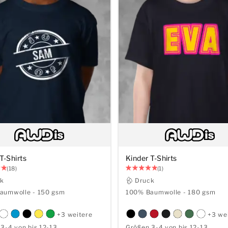
T-Shirts
Kinder T-Shirts
(18)
(1)
ck
Druck
aumwolle - 150 gsm
100% Baumwolle - 180 gsm
+3 weitere
+3 we
3-4 von bis 12-13
Größen 3-4 von bis 12-13