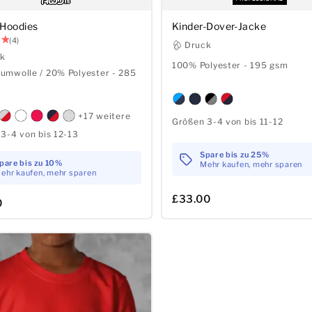
 Hoodies
Kinder-Dover-Jacke
(4)
Druck
ck
100% Polyester - 195 gsm
umwolle / 20% Polyester - 285
+17 weitere
Größen 3-4 von bis 11-12
3-4 von bis 12-13
Spare bis zu 25%
pare bis zu 10%
Mehr kaufen, mehr sparen
ehr kaufen, mehr sparen
£33.00
0