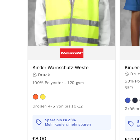
Kinder Warnschutz-Weste
Kinder-
Dru
Druck
50% Po
100% Polyester - 120 gsm
gsm
Größen 4-6 von bis 10-12
Größen 
Spare bis zu 25%
S
Mehr kaufen, mehr sparen
M
£8.00
£10.0