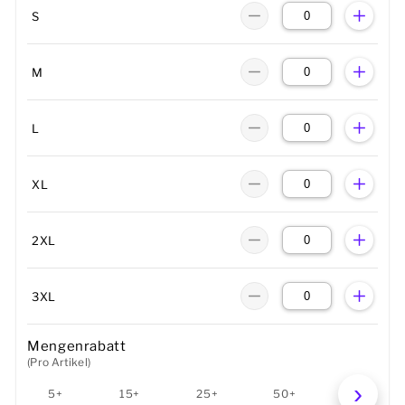
S
M
L
XL
2XL
3XL
Mengenrabatt
(Pro Artikel)
5+
15+
25+
50+
100+