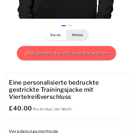
Herren
Damen
vorne
hinten
Kinder
Baby
Beginnen Sie mit dem Entwerfen
Nachhaltig
Tassen
Eine personalisierte bedruckte
gestrickte Trainingsjacke mit
Handtücher
Viertelreißverschluss
£40.00
Taschen
Pro Artikel, inkl. MwSt.
Sport-Accessoires
Veredelungsmethode