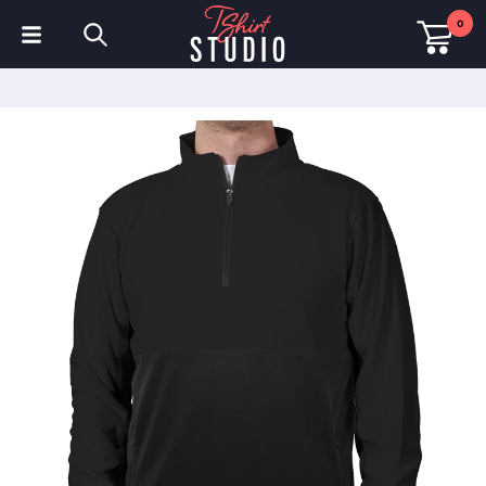
0
T-Shirts
Hoodies
Poloshirts
Sweatshirts
Mützen & Kappen
Sportbekleidung
Arbeitskleidung
Fleece & Jacken
Warnschutzkleidung