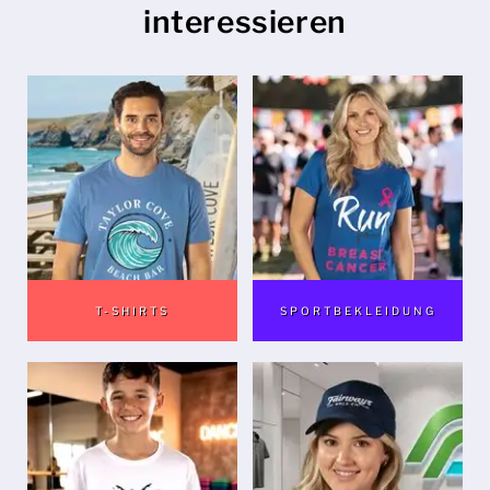
interessieren
Herren
Damen
Kinder
Baby
Nachhaltig
Tassen
T-SHIRTS
SPORTBEKLEIDUNG
Handtücher
Taschen
Sport-Accessoires