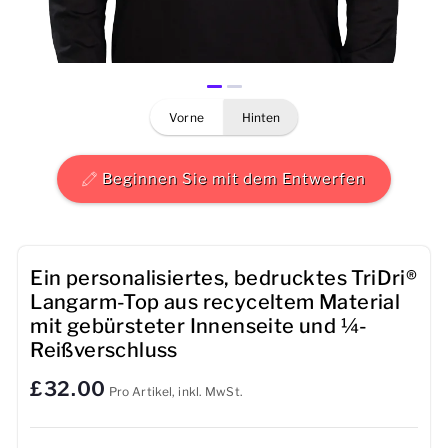
Herren
Damen
vorne
hinten
Kinder
Baby
Beginnen Sie mit dem Entwerfen
Nachhaltig
Tassen
Ein personalisiertes, bedrucktes TriDri®
Langarm-Top aus recyceltem Material
Handtücher
mit gebürsteter Innenseite und ¼-
Reißverschluss
Taschen
£32.00
Pro Artikel, inkl. MwSt.
Sport-Accessoires