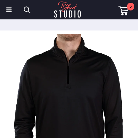
0
T-Shirts
Hoodies
Poloshirts
Sweatshirts
Mützen & Kappen
Sportbekleidung
Arbeitskleidung
Fleece & Jacken
Warnschutzkleidung