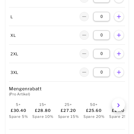
L
XL
2XL
3XL
Mengenrabatt
(Pro Artikel)
5+
15+
25+
50+
100+
£30.40
£28.80
£27.20
£25.60
£24.00
Spare 5%
Spare 10%
Spare 15%
Spare 20%
Spare 25%