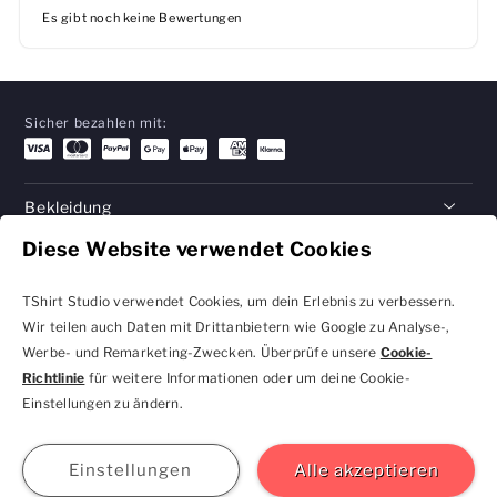
Es gibt noch keine Bewertungen
Sicher bezahlen mit:
Bekleidung
Diese Website verwendet Cookies
Geschenke
Hilfe
TShirt Studio verwendet Cookies, um dein Erlebnis zu verbessern.
Wir teilen auch Daten mit Drittanbietern wie Google zu Analyse-,
Werbe- und Remarketing-Zwecken. Überprüfe unsere
Cookie-
Richtlinie
für weitere Informationen oder um deine Cookie-
Datenschutzbestimmungen
Geschäftsbedingungen
Einstellungen zu ändern.
und Cookie-Einstellungen
kontakt@tshirtstudio.de
2026 TShirt Studio
Beitreten
Anmelden
Hilfe
GBP