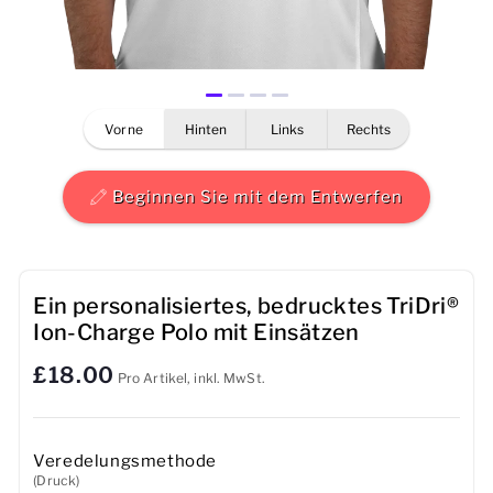
Herren
Damen
vorne
hinten
links
rechts
Kinder
Baby
Beginnen Sie mit dem Entwerfen
Nachhaltig
Tassen
Ein personalisiertes, bedrucktes TriDri®
Ion-Charge Polo mit Einsätzen
Handtücher
£18.00
Pro Artikel, inkl. MwSt.
Taschen
Sport-Accessoires
Veredelungsmethode
(Druck)