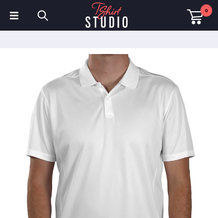
0
T-Shirts
Hoodies
Poloshirts
Sweatshirts
Mützen & Kappen
Sportbekleidung
Arbeitskleidung
Fleece & Jacken
Warnschutzkleidung