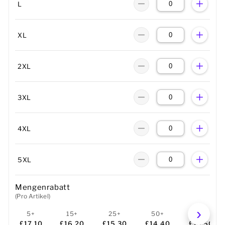
L
XL
2XL
3XL
4XL
5XL
Mengenrabatt
(Pro Artikel)
5+
15+
25+
50+
100+
£17.10
£16.20
£15.30
£14.40
£13.50